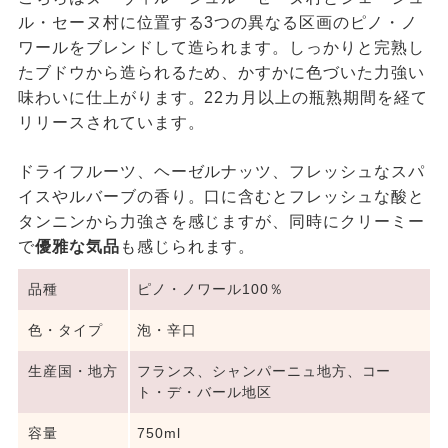
ル・セーヌ村に位置する3つの異なる区画のピノ・ノ
ワールをブレンドして造られます。しっかりと完熟し
たブドウから造られるため、かすかに色づいた力強い
味わいに仕上がります。22カ月以上の瓶熟期間を経て
リリースされています。
ドライフルーツ、ヘーゼルナッツ、フレッシュなスパ
イスやルバーブの香り。口に含むとフレッシュな酸と
タンニンから力強さを感じますが、同時にクリーミー
で
優雅な気品
も感じられます。
品種
ピノ・ノワール100％
色・タイプ
泡・辛口
生産国・地方
フランス、シャンパーニュ地方、コー
ト・デ・バール地区
容量
750ml