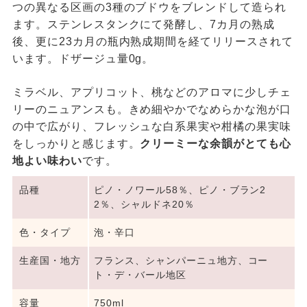
つの異なる区画の3種のブドウをブレンドして造られ
ます。ステンレスタンクにて発酵し、7カ月の熟成
後、更に23カ月の瓶内熟成期間を経てリリースされて
います。ドザージュ量0g。
ミラベル、アプリコット、桃などのアロマに少しチェ
リーのニュアンスも。きめ細やかでなめらかな泡が口
の中で広がり、フレッシュな白系果実や柑橘の果実味
をしっかりと感じます。
クリーミーな余韻がとても心
地よい味わい
です。
品種
ピノ・ノワール58％、ピノ・ブラン2
2％、シャルドネ20％
色・タイプ
泡・辛口
生産国・地方
フランス、シャンパーニュ地方、コー
ト・デ・バール地区
容量
750ml