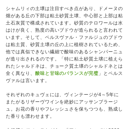
シャムリィの土壌は注目すべき点があり、ドメーヌの
畑がある丘の下部は粘土砂質土壌、中心部と上部は粘
土石灰質で構成されています。砂質のテロワールは水
はけが良く、熟度の高いブドウが造られると言われて
います。そして、ペルスヴァル・ファルジュのブドウ
は粘土質、砂質土壌の丘の上に植樹されているため、
他では真似できない繊細で酸味のあるシャンパーニュ
が造り出されるのです。「特に粘土砂質土壌に植えら
れたシャルドネは、チョーク質土壌のシャルドネとは
全く異なり、
酸味と甘味のバランスが完璧
」とペルス
ヴァルは言います。
それぞれのキュヴェには、ヴィンテージが4～5年に
またがるリザーヴワインを絶妙にアッサンブラージ
ュ。お花の香りやフレッシュさを保ちつつも、熟成し
た香りも漂わせます。