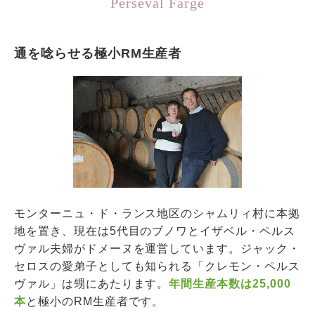
Perseval Farge
通を唸らせる極小RM生産者
モンターニュ・ド・ランス地区のシャムリィ村に本拠
地を置き、現在は5代目のブノワとイザベル・ペルス
ヴァル夫婦がドメーヌを運営しています。ジャック・
セロスの愛弟子としても知られる「クレモン・ペルス
ヴァル」は甥にあたります。
年間生産本数は25,000
本
と極小のRM生産者です。