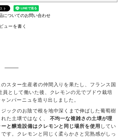
品についてのお問い合わせ
ビューを書く
！
ュのスター生産者の仲間入りを果たし、フランス国
社員として働いた後、クレモンの元でブドウ栽培
シャンパーニュを造り出しました。
ロジックのお陰で根を地中深くまで伸ばした葡萄樹
された土壌ではなく、
不均一な複雑さの土壌が理
ラーと醸造設備はクレモンと同じ場所を使用
してい
うです。クレモンと同じく柔らかさと完熟感がしっ