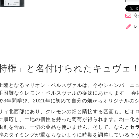
商
レ
特権」と名付けられたキュヴェ
上陸となるマリオン・ペルスヴァルは、今やシャンパーニ
手困難なクレモン・ペルスヴァルの従妹にあたります。 会
で3年間学び、2021年に初めて自分の畑からオリジナルの
リィ北西部にあり、クレモンの畑と隣接する区画も。ビオ
に順応し、土地の個性を持った葡萄が得られます。均一化
虫剤を含め、一切の薬品を使いません。そして、なんと
セ
搾のタイミングが重ならないように時期を調整しているそ