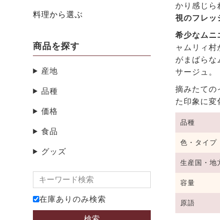
かり感じら
料理から選ぶ
視のフレッ
希少なムニ
商品を探す
ャムリィ村
がまばらな
産地
サージュ。
摘みたての
品種
た印象に変
価格
品種
食品
色・タイプ
グッズ
生産国・地
容量
在庫ありのみ検索
原語
検索