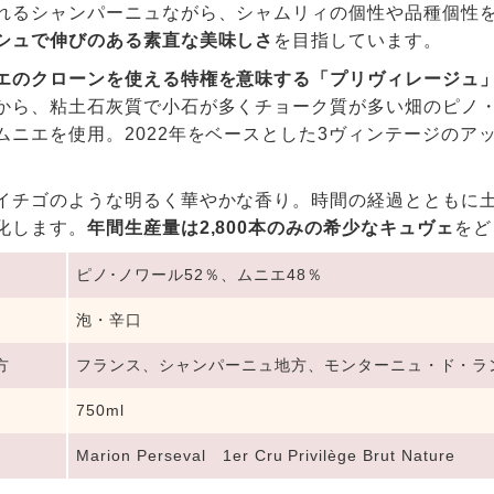
れるシャンパーニュながら、シャムリィの個性や品種個性
シュで伸びのある素直な美味しさ
を目指しています。
エのクローンを使える特権を意味する「プリヴィレージュ
から、粘土石灰質で小石が多くチョーク質が多い畑のピノ
ムニエを使用。2022年をベースとした3ヴィンテージの
イチゴのような明るく華やかな香り。時間の経過とともに
化します。
年間生産量は2,800本のみ
の希少なキュヴェ
をど
ピノ･ノワール52％、ムニエ48％
泡・辛口
方
フランス、シャンパーニュ地方、モンターニュ・ド・ラ
750ml
Marion Perseval 1er Cru Privilège Brut Nature