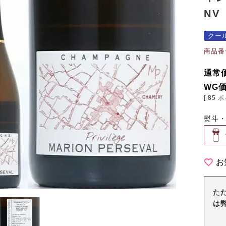
NV
クー
商品番
通常
WG
[
85
ポ
熨斗
お
た
は