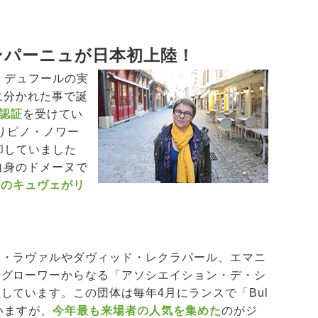
ンパーニュが日本初上陸！
・デュフールの実
に分かれた事で誕
認証
を受けてい
ありピノ・ノワー
却していました
自身のドメーヌで
てのキュヴェがリ
ュ・ラヴァルやダヴィッド・レクラパール、エマニ
のグローワーからなる「アソシエイション・デ・シ
しています。この団体は毎年4月にランスで「Bul
ていますが、
今年最も来場者の人気を集めた
のがジ