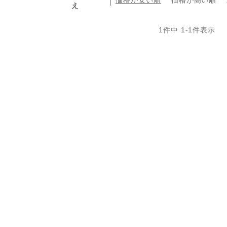
え
1
件中
1
-
1
件表示