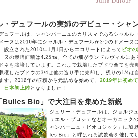
Julie Dufour
ル・デュフールの実姉のデビュー・シャ
デュフールは、シャンパーニュのカリスマであるシャルル
メーヌは2010年にシャルル・デュフールが3つのドメーヌ
。設立された2010年1月1日からエコサートによって
ビオの
ーヌの栽培面積は4.25ha、全ての畑がランドルヴィルに
ドネを栽培しています。これまで栽培したブドウ全てを売
収穫したブドウの3/4は他の造り手に売却し、残りの1/4は
ます。2016年の収穫から元詰めを始めて、
2019年に初め
、
日本初上陸
となりました！
Bulles Bio」で大注目を集めた新鋭
ジュリー・デュフールは、ジョルジ
ュエル・ブロシェなどオーガニック
ャンパーニュ・ビオロジック」に加盟
les Bio」と呼ばれる試飲会を催し