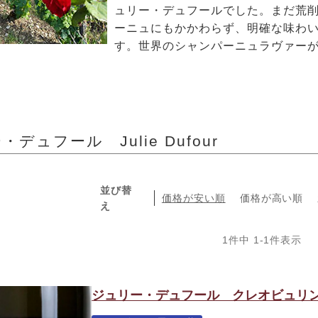
ュリー・デュフールでした。まだ荒
ーニュにもかかわらず、明確な味わ
す。世界のシャンパーニュラヴァー
デュフール Julie Dufour
並び替
価格が安い順
価格が高い順
え
1
件中
1
-
1
件表示
ジュリー・デュフール クレオビュリン