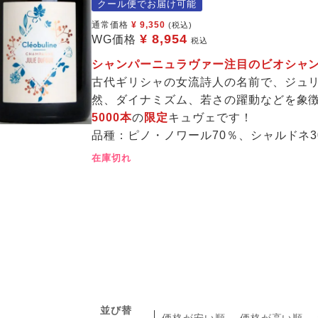
クール便でお届け可能
通常価格
¥
9,350
(税込)
¥
8,954
WG価格
税込
シャンパーニュラヴァー注目のビオシャ
古代ギリシャの女流詩人の名前で、ジュ
然、ダイナミズム、若さの躍動などを象
5000本
の
限定
キュヴェです！
品種：ピノ・ノワール70％、シャルドネ3
在庫切れ
並び替
価格が安い順
価格が高い順