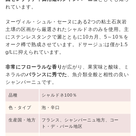
れています。
ヌーヴィル・シュル・セーヌにある2つの粘土石灰岩
土壌の区画から厳選されたシャルドネのみを使用。主
にステンレスタンクで澱とともに10カ月、5～10％を
オーク樽で熟成させています。ドサージュ:は僅か1.5
g/Lに抑えられています。
非常にフローラルな香り
が広がり、果実味と酸味、ミ
ネラルの
バランスに秀でた
、魚介類全般と相性の良い
シャンパーニュです。
品種
シャルドネ100％
色・タイプ
泡・辛口
生産国・地方
フランス、シャンパーニュ地方、コー
ト・デ・バール地区