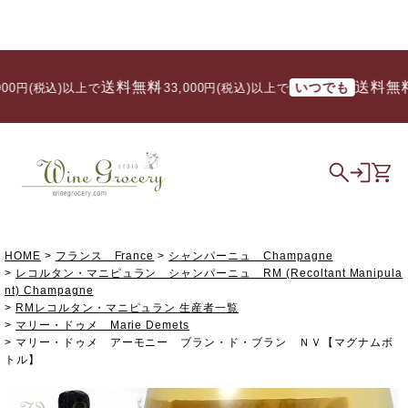
送料無料
送料無料
いつでも
円(税込)以上で
/ 33,000円(税込)以上で
HOME
フランス France
シャンパーニュ Champagne
レコルタン・マニピュラン シャンパーニュ RM (Recoltant Manipula
nt) Champagne
RMレコルタン・マニピュラン 生産者一覧
マリー・ドゥメ Marie Demets
マリー・ドゥメ アーモニー ブラン・ド・ブラン ＮＶ【マグナムボ
トル】