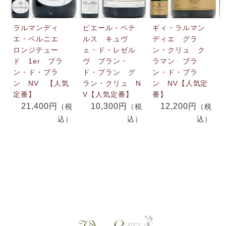
ラルマンディ
ピエール・ペテ
ギィ・ラルマン
エ・ベルニエ
ルス キュヴ
ディエ グラ
ロンジテュー
ェ・ド・レゼル
ン・クリュ ク
ド 1er ブラ
ヴ ブラン・
ラマン ブラ
ン・ド・ブラ
ド・ブラン グ
ン・ド・ブラ
ン NV 【人気
ラン・クリュ N
ン NV【人気定
定番】
V【人気定番】
番】
21,400円
10,300円
12,200円
（税
（税
（税
込）
込）
込）