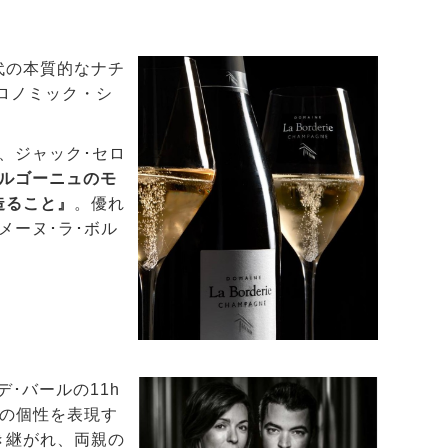
代の本質的なナチ
ロノミック・シ
、ジャック･セロ
ルゴーニュのモ
造ること』
。優れ
メーヌ･ラ･ボル
･バールの11h
手の個性を表現す
き継がれ、両親の