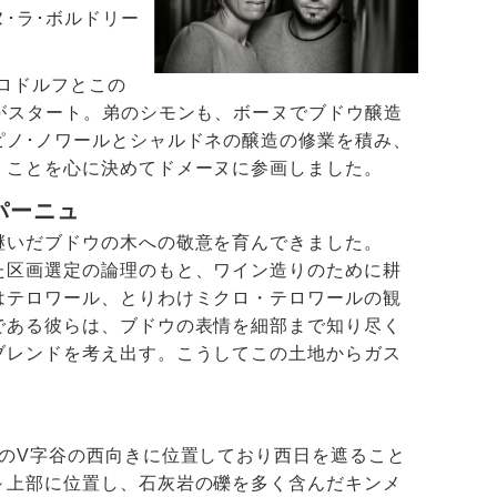
･ラ･ボルドリー
ロドルフとこの
がスタート。弟のシモンも、ボーヌでブドウ醸造
ピノ･ノワールとシャルドネの醸造の修業を積み、
くことを心に決めてドメーヌに参画しました。
パーニュ
継いだブドウの木への敬意を育んできました。
た区画選定の論理のもと、ワイン造りのために耕
はテロワール、とりわけミクロ・テロワールの観
である彼らは、ブドウの表情を細部まで知り尽く
ブレンドを考え出す。こうしてこの土地からガス
のV字谷の西向きに位置しており西日を遮ること
～上部に位置し、石灰岩の礫を多く含んだキンメ