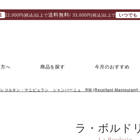
送料無料
回
いつでも
22,000円(税込)以上で
/ 33,000円(税込)以上で
の方へ
商品を探す
今月のおすすめ
レコルタン・マニピュラン シャンパーニュ RM (Recoltant Manipulant) 
ラ・ボルド
La Borderie