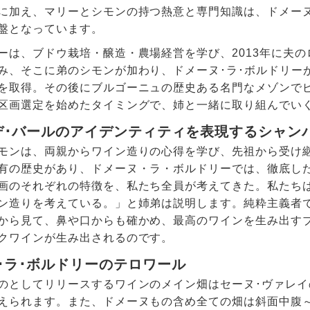
に加え、マリーとシモンの持つ熱意と専門知識は、ドメーヌ
盤となっています。
ーは、ブドウ栽培・醸造・農場経営を学び、2013年に夫の
み、そこに弟のシモンが加わり、ドメーヌ･ラ･ボルドリー
を取得。その後にブルゴーニュの歴史ある名門なメゾンで
区画選定を始めたタイミングで、姉と一緒に取り組んでい
デ･バールのアイデンティティを表現するシャン
モンは、両親からワイン造りの心得を学び、先祖から受け
有の歴史があり、ドメーヌ・ラ・ボルドリーでは、徹底し
画のそれぞれの特徴を、私たち全員が考えてきた。私たち
ン造りを考えている。」と姉弟は説明します。純粋主義者
から見て、鼻や口からも確かめ、最高のワインを生み出す
クワインが生み出されるのです。
･ラ･ボルドリーのテロワール
のとしてリリースするワインのメイン畑はセーヌ･ヴァレイ
えられます。また、ドメーヌもの含め全ての畑は斜面中腹