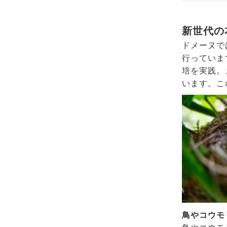
新世代の
ドメーヌで
行っていま
培を実践。
います。こ
鳥やコウモ