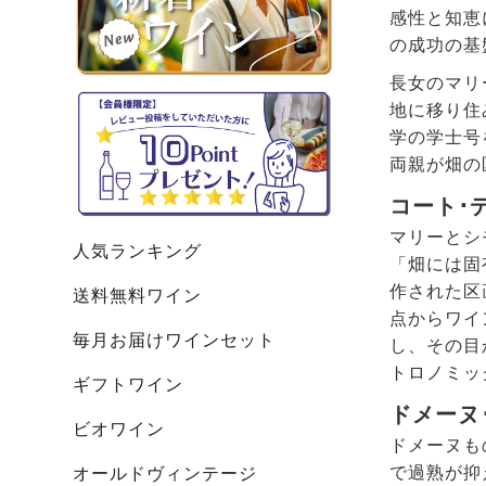
感性と知恵
の成功の基
長女のマリ
地に移り住
学の学士号
両親が畑の
コート･
マリーとシ
人気ランキング
「畑には固
作された区
送料無料ワイン
点からワイ
毎月お届けワインセット
し、その目
トロノミッ
ギフトワイン
ドメーヌ
ビオワイン
ドメーヌも
で過熟が抑
オールドヴィンテージ