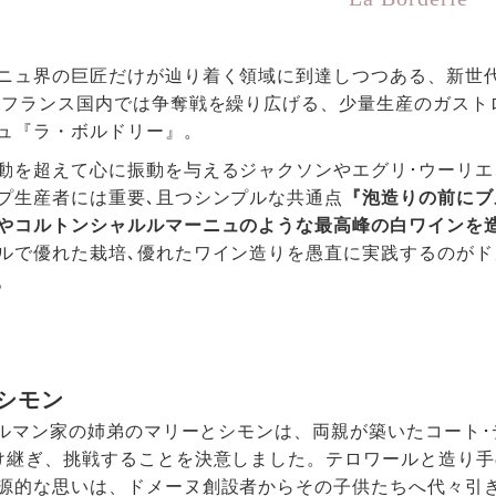
ニュ界の巨匠だけが辿り着く領域に到達しつつある、新世
 フランス国内では争奪戦を繰り広げる、少量生産のガスト
ュ『ラ・ボルドリー』。
動を超えて心に振動を与えるジャクソンやエグリ･ウーリエ
プ生産者には重要､且つシンプルな共通点
『泡造りの前にブ
やコルトンシャルルマーニュのような最高峰の白ワインを
ルで優れた栽培､優れたワイン造りを愚直に実践するのがド
。
シモン
､ノルマン家の姉弟のマリーとシモンは、両親が築いたコート･デ
け継ぎ、挑戦することを決意しました。テロワールと造り
源的な思いは、ドメーヌ創設者からその子供たちへ代々引