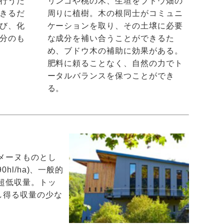
行うた
リンゴや桃の木、生垣をブドウ畑の
きるだ
周りに植樹。木の根同士がコミュニ
び、化
ケーションを取り、その土壌に必要
分のも
な成分を補い合うことができるた
め、ブドウ木の補助に効果がある。
肥料に頼ることなく、自然の力でト
ータルバランスを保つことができ
る。
ドメーヌものとし
hl/ha)、一般的
a)と超低収量。トッ
し得る収量の少な