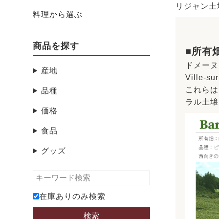
リジャン土
料理から選ぶ
商品を探す
■所有
ドメーヌ･
産地
Ville-su
これらは
品種
ラル土壌
価格
食品
グッズ
在庫ありのみ検索
検索