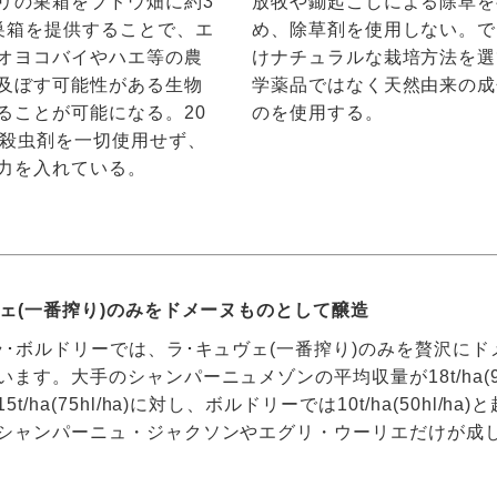
リの巣箱をブドウ畑に約3
放牧や鋤起こしによる除草を
巣箱を提供することで、エ
め、除草剤を使用しない。で
オヨコバイやハエ等の農
けナチュラルな栽培方法を選
及ぼす可能性がある生物
学薬品ではなく天然由来の成
ることが可能になる。20
のを使用する。
は殺虫剤を一切使用せず、
力を入れている。
ヴェ(一番搾り)のみをドメーヌものとして醸造
ラ･ボルドリーでは、ラ･キュヴェ(一番搾り)のみを贅沢に
ます。大手のシャンパーニュメゾンの平均収量が18t/ha(90
t/ha(75hl/ha)に対し、ボルドリーでは10t/ha(50hl/h
シャンパーニュ・ジャクソンやエグリ・ウーリエだけが成