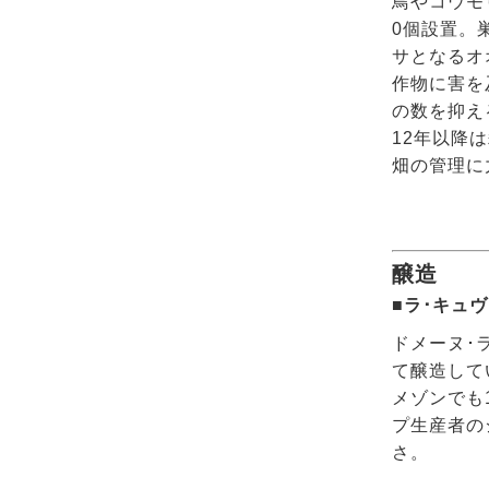
鳥やコウモ
0個設置。
サとなるオ
作物に害を
の数を抑え
12年以降
畑の管理に
醸造
■ラ･キュ
ドメーヌ･
て醸造してい
メゾンでも15
プ生産者の
さ。