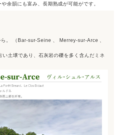
ーや余韻にも富み、長期熟成が可能がです。
ur-Seine 、 Merrey-sur-Arce 、
番古い土壌であり、石灰岩の礫を多く含んだミネ