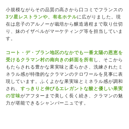
小規模ながらその品質の高さから口コミでフランスの
3ツ星レストランや、有名ホテル
に広がりました。現
在は息子のアルノーが栽培から醸造過程まで取り仕切
り、妹のイザベルがマーケティング等を担当していま
す。
コート・デ・ブラン地区のなかでも一番太陽の恩恵を
受けるクラマン村の南向きの斜面を所有
し、そこから
もたらされる豊かな果実味と柔らかさ、洗練されたミ
ネラル感が特徴的なクラマンのテロワールを見事に表
現しています。ふくよかな果実味とミネラル感が調和
され、
すっきりと伸びるエレガントな酸と優しい果実
の甘味
がアフターまで美しく長く続き、クラマンの魅
力が堪能できるシャンパーニュです。