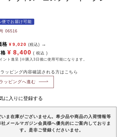
ル便でお届け可能
号
06516
価格
¥
9,020
(税込)
¥
8,400
価格
税込
イント進呈 ]※購入3日後に使用可能になります。
・ラッピング内容確認される方はこちら
ラッピングへ進む
気に入りに登録する
だいま在庫がございません。希少品や商品の入荷情報等
弊社メールマガジン会員様へ優先的にご案内しておりま
す。是非ご登録くださいませ。