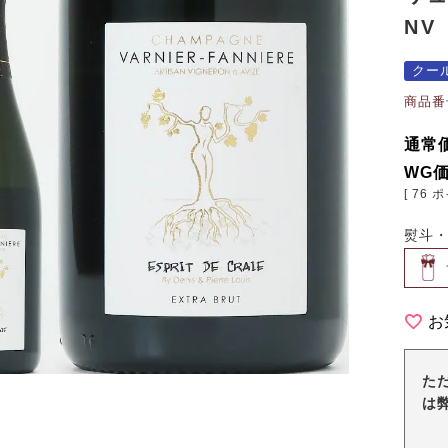
NV
クー
商品番
通常
WG
[
76
ポ
熨斗
お
た
は