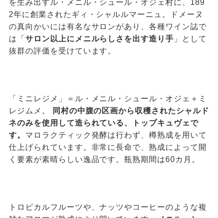
を生み出すル・メニル・シュール・オジェ村に、189
2年に創業されたギィ・シャルルマーニュ。ドメーヌ
の真向かいには有名なサロンがあり、各種ワイン誌で
は「
サロン以上にメニルらしさを出す造り手
」として
抜群の評価を受けています。
「ミニレジメ」＝ル・メニル・シュール・オジェ＋ミ
レジムメ。
同村の中腹の区画から収穫されたシャルド
ネのみを使用して造られている、トップキュヴェで
す。
マロラクティック発酵は行わず、樽熟成を用いて
仕上げられています。非常に長命で、熟成によって開
く要素が素晴らしい逸品です。瓶熟期間は60カ月。
トロピカルフルーツや、ナッツやコーヒーのような複