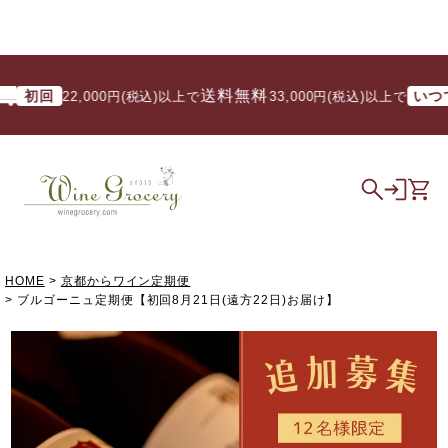
送料無料
回
いつでも
22,000円(税込)以上で
/ 33,000円(税込)以上で
HOME
京都からワイン定期便
ブルゴーニュ定期便【初回8月21日(遠方22日)お届け】