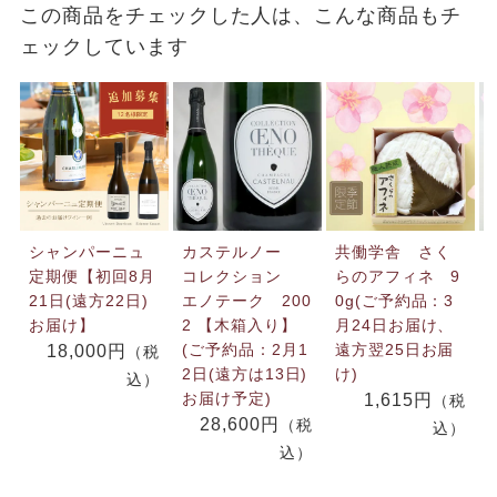
この商品をチェックした人は、こんな商品もチ
ェックしています
シャンパーニュ
カステルノー
共働学舎 さく
定期便【初回8月
コレクション
らのアフィネ 9
21日(遠方22日)
エノテーク 200
0g(ご予約品：3
お届け】
2 【木箱入り】
月24日お届け、
(ご予約品：2月1
遠方翌25日お届
18,000円
（税
2日(遠方は13日)
け)
込）
お届け予定)
1,615円
（税
28,600円
（税
込）
込）