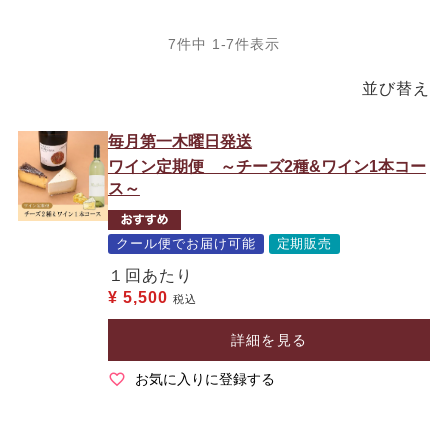
7
件中
1
-
7
件表示
並び替え
毎月第一木曜日発送
ワイン定期便 ～チーズ2種&ワイン1本コー
ス～
クール便でお届け可能
定期販売
１回あたり
¥
5,500
税込
詳細を見る
お気に入りに登録する