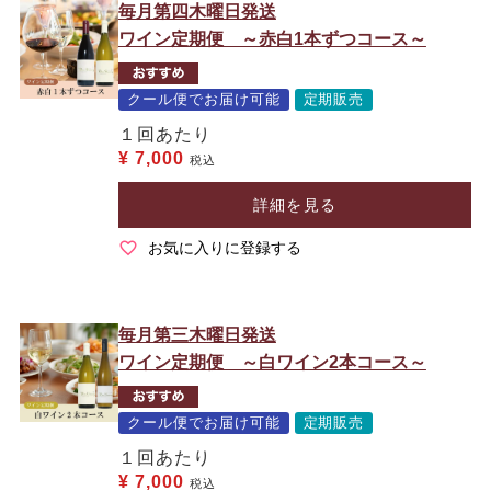
毎月第四木曜日発送
ワイン定期便 ～赤白1本ずつコース～
クール便でお届け可能
定期販売
１回あたり
¥
7,000
税込
詳細を見る
お気に入りに登録する
毎月第三木曜日発送
ワイン定期便 ～白ワイン2本コース～
クール便でお届け可能
定期販売
１回あたり
¥
7,000
税込