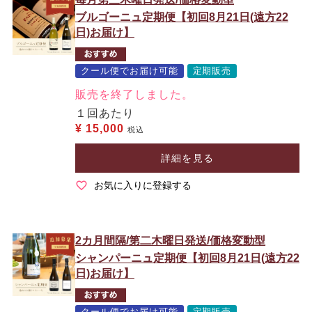
ブルゴーニュ定期便【初回8月21日(遠方22
日)お届け】
クール便でお届け可能
定期販売
販売を終了しました。
１回あたり
¥
15,000
税込
詳細を見る
お気に入りに登録する
2カ月間隔/第二木曜日発送/価格変動型
シャンパーニュ定期便【初回8月21日(遠方22
日)お届け】
クール便でお届け可能
定期販売