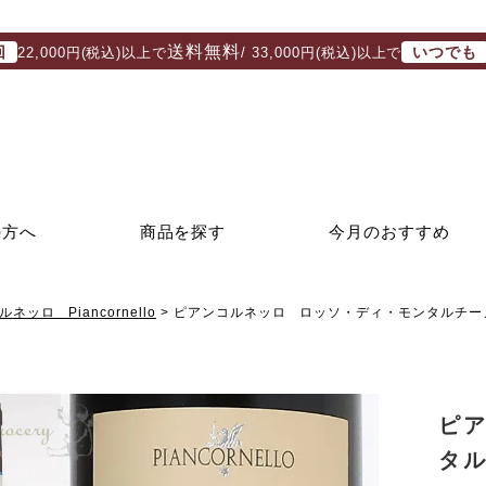
送料無料
回
いつでも
22,000円(税込)以上で
/ 33,000円(税込)以上で
の方へ
商品を探す
今月のおすすめ
ネッロ Piancornello
ピアンコルネッロ ロッソ・ディ・モンタルチーノ
ピ
タル