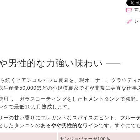
商
レ
や男性的な力強い味わい
代から続くピアンコルネッロ農園を、現オーナー、クラウディ
総生産量50,000ほどの小規模農家ですが非常に実直な仕
使用し、ガラスコーティングをしたセメントタンクで発酵。
ンクで最低10カ月熟成します。
リーの甘い香りにエレガントなスパイスのヒント。
フルー
としたタンニンのある
やや男性的なワイン
です。すぐにで
サンジョヴェーゼ100％