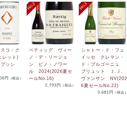
ェスコ・ク
ベティッグ ヴィー
シャトー・ド・フュ
ェレット)
ノ・デ・リージョ
イッセ クレマン・
 ブッシ
ン ピノ・ノワー
ド・ブルゴーニュ
ル 2024(2026夏セ
ブリュット Ｊ.Ｊ
600円
ールNo.16)
ヴァンサン NV(20
（税込）
2,703円
6夏セールNo.22)
（税込）
3,681円
（税込