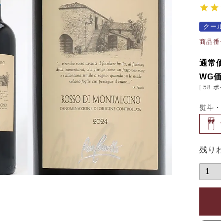
クー
商品番
通常
WG
[
58
ポ
熨斗
残り