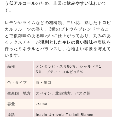
う
低アルコール
のため、非常に
飲みやすい
味わいで
す。
レモンやライムなどの柑橘類、白い花、熟したトロピ
カルフルーツの香り。3種のブドウをブレンドするこ
とで複雑味のある味わいに仕上がっており、丸みのあ
るテクスチャーが
溌剌としたキレの良い酸味
や塩味を
伴ったミネラルとバランスし、心地よい印象を与えて
います。
品種
オンダラビ・スリ80％、シャルドネ1
5％、プティ・コルビュ5％
色・タイプ
白・辛口
生産国・地方
スペイン、北部地方、バスク州
容量
750ml
原語
Inazio Urruzola Txakoli Blanco