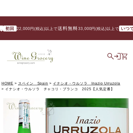
送料無料
初回
いつでも
22,000円(税込)以上で
/ 33,000円(税込)以上で
HOME
スペイン Spain
イナシオ・ウルソラ Inazio Urruzola
イナシオ・ウルソラ チャコリ・ブランコ 2025【人気定番】