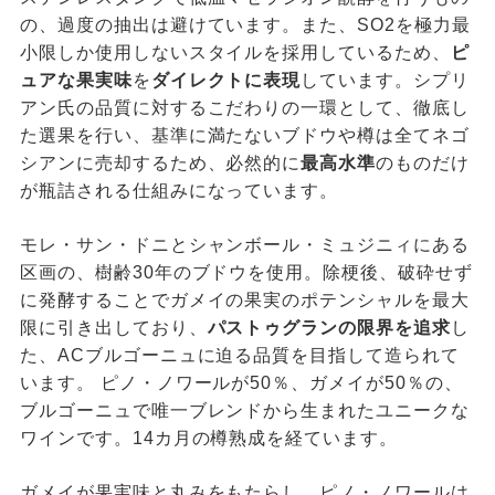
の、過度の抽出は避けています。また、SO2を極力最
小限しか使用しないスタイルを採用しているため、
ピ
ュアな果実味
を
ダイレクトに表現
しています。シプリ
アン氏の品質に対するこだわりの一環として、徹底し
た選果を行い、基準に満たないブドウや樽は全てネゴ
シアンに売却するため、必然的に
最高水準
のものだけ
が瓶詰される仕組みになっています。
モレ・サン・ドニとシャンボール・ミュジニィにある
区画の、樹齢30年のブドウを使用。除梗後、破砕せず
に発酵することでガメイの果実のポテンシャルを最大
限に引き出しており、
パストゥグランの限界を追求
し
た、ACブルゴーニュに迫る品質を目指して造られて
います。 ピノ・ノワールが50％、ガメイが50％の、
ブルゴーニュで唯一ブレンドから生まれたユニークな
ワインです。14カ月の樽熟成を経ています。
ガメイが果実味と丸みをもたらし、ピノ・ノワールは