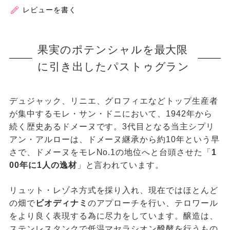
レビューを書く
果実のポテンシャルを最大限
に引き出したパストゥグラン
デュジャック、リニエ、グロフィエなどトップ生産者
が集中するモレ・サン・ドニにおいて、1942年から
続く歴史あるドメーヌです。3代目となる当主シプリ
アン・アルローは、ドメーヌ継承から約10年という早
さで、ドメーヌをモレNo.1の地位へと台頭させた「
1
00年に1人の逸材
」と言われています。
リュット・レゾネ方式を採り入れ、現在ではほとんど
の畑で
ビオディナミ
のアプローチを行い、テロワール
をより良く表現する為に尽力をしています。醸造は、
ステンレスタンクで低温マセラシオン醗酵を行うもの