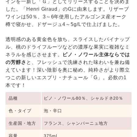
インを一新し「Ｇ」としてリリースすることを決めま
した。「Henri Giraud」のGに由来します。リザーブ
ワインは50％、3～6年使用したアルゴンヌ産オーク
樽で寝かせ、ドザージュ4～5g/Lで仕上げました。
透明感のある黄金色を放ち、スライスしたパイナップ
ル、桃のドライフルーツなどの濃厚な果実に複雑なミ
ネラルを感じさせます。
ピノ・ノワール主体ならでは
の芳醇さ
と、フレッシュで洗練された味わいを兼ね備
えています！深い陰影を奥に秘め、純粋さがより際立
つこの新しいエスプリ・ナチュール「G」。必飲の1
本です！
品種
ピノ・ノワール80％、シャルドネ20％
色・タイプ
泡・辛口
生産国・地方
フランス、シャンパーニュ地方
容量
375ml