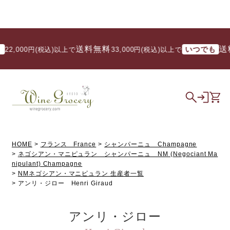
送料無料
送料
いつでも
2,000円(税込)以上で
/ 33,000円(税込)以上で
HOME
フランス France
シャンパーニュ Champagne
ネゴシアン・マニピュラン シャンパーニュ NM (Negociant Ma
nipulant) Champagne
NMネゴシアン・マニピュラン 生産者一覧
アンリ・ジロー Henri Giraud
アンリ・ジロー