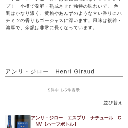
プ！ 小樽で発酵・熟成させた独特の味わいで、 色
調はかなり濃く、黄桃やあんずのような甘い香りにハ
チミツの香りもゴージャスに漂います。風味は複雑・
濃厚で、余韻は非常に長くなっています。
アンリ・ジロー Henri Giraud
5
件中
1
-
5
件表示
並び替え
アンリ・ジロー エスプリ ナチュール G
NV【ハーフボトル】