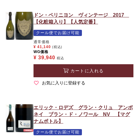
ドン・ペリニヨン ヴィンテージ 2017
【化粧箱入り】【人気定番】
クール便でお届け可能
通常価格
¥
41,140
(税込)
WG価格
¥
39,940
税込
カートに入れる
お気に入りに登録する
エリック・ロデズ グラン・クリュ アンボ
ネイ ブラン・ド・ノワール NV 【マグ
ナムボトル】
クール便でお届け可能