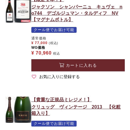
ジャクソン シャンパーニュ キュヴェ n
o744 デゴルジュマン・タルディフ NV
【マグナムボトル】
クール便でお届け可能
通常価格
¥
77,000
(税込)
WG価格
¥
70,960
税込
カートに入れる
お気に入りに登録する
【貴重な正規品ミレジメ！】
クリュッグ ヴィンテージ 2013 【化粧
箱入り】
クール便でお届け可能