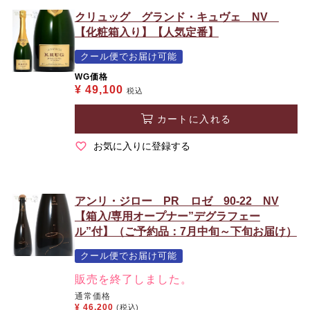
クリュッグ グランド・キュヴェ NV
【化粧箱入り】【人気定番】
クール便でお届け可能
WG価格
¥
49,100
税込
カートに入れる
お気に入りに登録する
アンリ・ジロー PR ロゼ 90-22 NV
【箱入/専用オープナー”デグラフェー
ル”付】（ご予約品：7月中旬～下旬お届け）
クール便でお届け可能
販売を終了しました。
通常価格
¥
46,200
(税込)