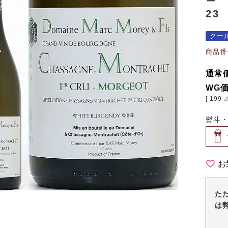
23
クー
商品番
通常
WG
[
199
熨斗
お
た
は