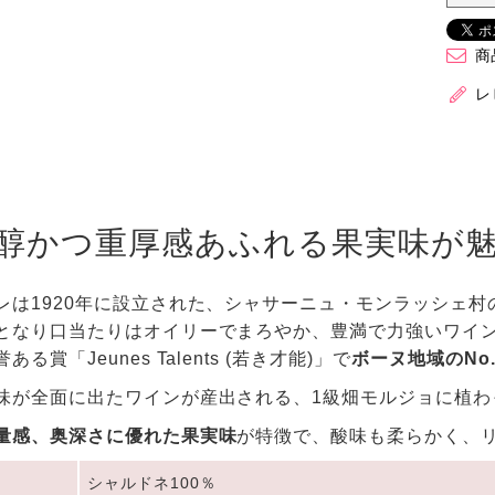
商
レ
醇かつ重厚感あふれる果実味が
レは1920年に設立された、シャサーニュ・モンラッシェ村
となり口当たりはオイリーでまろやか、豊満で力強いワイン
る賞「Jeunes Talents (若き才能)」で
ボーヌ地域のNo
味が全面に出たワインが産出される、1級畑モルジョに植わ
量感、奥深さに優れた果実味
が特徴で、酸味も柔らかく、
シャルドネ100％