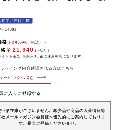
ル便でお届け可能
号
14081
価格
¥
24,640
(税込)
¥
21,940
価格
税込
ポイント進呈 ]※購入3日後に使用可能になります。
・ラッピング内容確認される方はこちら
ラッピングへ進む
気に入りに登録する
だいま在庫がございません。希少品や商品の入荷情報等
弊社メールマガジン会員様へ優先的にご案内しておりま
す。是非ご登録くださいませ。