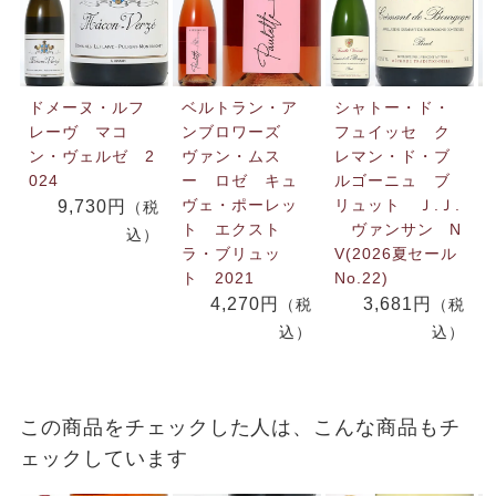
ドメーヌ・ルフ
ベルトラン・ア
シャトー・ド・
レーヴ マコ
ンブロワーズ
フュイッセ ク
ン・ヴェルゼ 2
ヴァン・ムス
レマン・ド・ブ
024
ー ロゼ キュ
ルゴーニュ ブ
ヴェ・ポーレッ
リュット Ｊ.Ｊ.
9,730円
（税
ト エクスト
ヴァンサン N
込）
ラ・ブリュッ
V(2026夏セール
ト 2021
No.22)
4,270円
3,681円
（税
（税
込）
込）
この商品をチェックした人は、こんな商品もチ
ェックしています