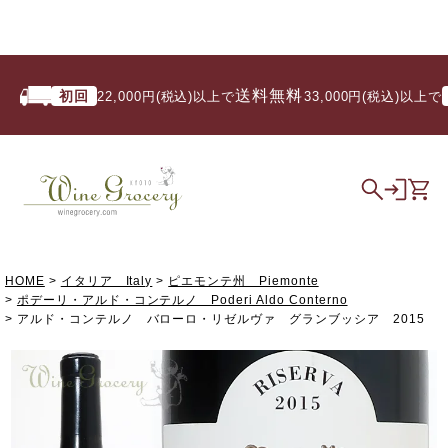
送料無料
初回
いつ
22,000円(税込)以上で
/ 33,000円(税込)以上で
HOME
イタリア Italy
ピエモンテ州 Piemonte
ポデーリ・アルド・コンテルノ Poderi Aldo Conterno
アルド・コンテルノ バローロ・リゼルヴァ グランブッシア 2015