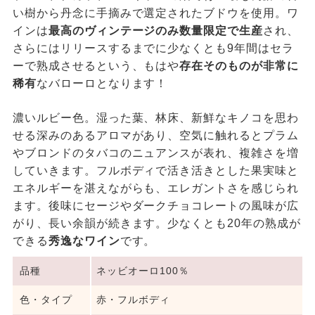
い樹から丹念に手摘みで選定されたブドウを使用。ワ
インは
最高のヴィンテージのみ数量限定で生産
され、
さらにはリリースするまでに少なくとも9年間はセラ
ーで熟成させるという、もはや
存在そのものが非常に
稀有
なバローロとなります！
濃いルビー色。湿った葉、林床、新鮮なキノコを思わ
せる深みのあるアロマがあり、空気に触れるとプラム
やブロンドのタバコのニュアンスが表れ、複雑さを増
していきます。フルボディで活き活きとした果実味と
エネルギーを湛えながらも、エレガントさを感じられ
ます。後味にセージやダークチョコレートの風味が広
がり、長い余韻が続きます。少なくとも20年の熟成が
できる
秀逸なワイン
です。
品種
ネッビオーロ100％
色・タイプ
赤・フルボディ