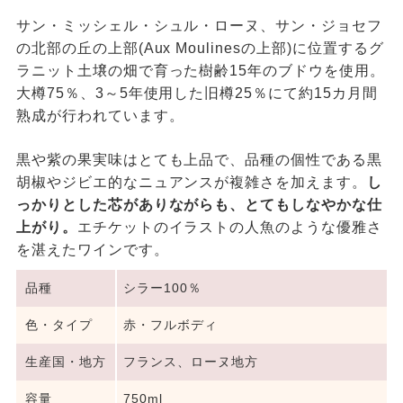
サン・ミッシェル・シュル・ローヌ、サン・ジョセフ
の北部の丘の上部(Aux Moulinesの上部)に位置するグ
ラニット土壌の畑で育った樹齢15年のブドウを使用。
大樽75％、3～5年使用した旧樽25％にて約15カ月間
熟成が行われています。
黒や紫の果実味はとても上品で、品種の個性である黒
胡椒やジビエ的なニュアンスが複雑さを加えます。
し
っかりとした芯がありながらも、とてもしなやかな仕
上がり。
エチケットのイラストの人魚のような優雅さ
を湛えたワインです。
品種
シラー100％
色・タイプ
赤・フルボディ
生産国・地方
フランス、ローヌ地方
容量
750ml