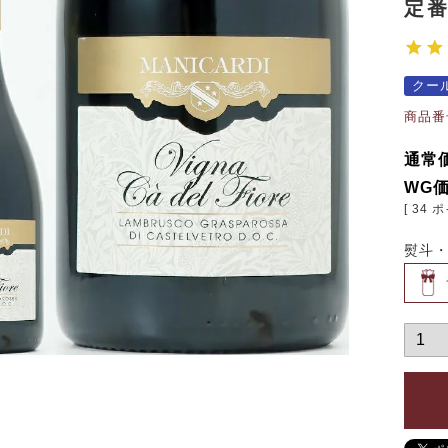
定
クー
商品番
通常
WG
[
34
ポ
熨斗