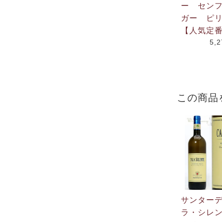
ー セン
ガー ピリ
【人気定
5,
この商品
サンター
ラ・シレ