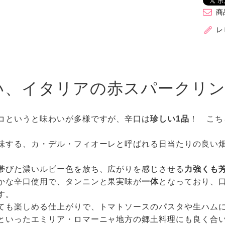
商
レ
い、イタリアの赤スパークリ
コというと味わいが多様ですが、辛口は
珍しい1品
！ こち
味する、カ・デル・フィオーレと呼ばれる日当たりの良い
帯びた濃いルビー色を放ち、広がりを感じさせる
力強くも
かな辛口使用で、タンニンと果実味が
一体
となっており、
す。
ても楽しめる仕上がりで、トマトソースのパスタや生ハム
といったエミリア・ロマーニャ地方の郷土料理にも良く合