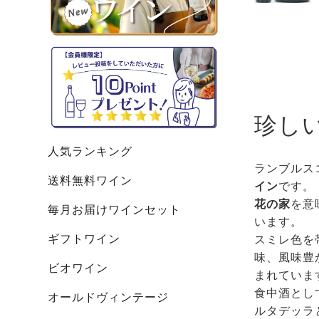
珍し
人気ランキング
ランブルス
送料無料ワイン
イン
です。
花の家
を意
毎月お届けワインセット
います。
ギフトワイン
スミレ色を
味、風味豊
ビオワイン
まれていま
食中酒とし
オールドヴィンテージ
ルタデッラ