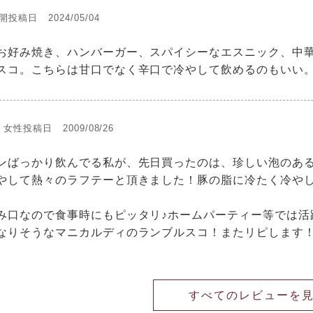
開
投稿日
2024/05/04
お好み焼き、ハンバーガー、スパイシーなエスニック、中
スコ。こちらは甘口でなく辛口で冷やして飲めるのもいい
女性
投稿日
2009/08/26
ンばっかり飲んでる私が、先日買ったのは、珍しい泡のある
やして熱々のラフテーと頂きました！豚の脂に冷たく冷や
み口なので食事時にもピッタリ♪ホームパーティー等では活
なりそうなマニカルディのランブルスコ！またリピします
すべてのレビューを