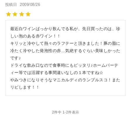
投稿日
2009/08/26
最近白ワインばっかり飲んでる私が、先日買ったのは、珍
しい泡のある赤ワイン！！

キリッと冷やして熱々のラフテーと頂きました！豚の脂に
冷たく冷やした発泡性の赤…気絶するぐらい美味しかった
です♪

ドライな飲み口なので食事時にもピッタリ♪ホームパーテ
ィー等では活躍する事間違いなしの１本ですね☆

やみつきになりそうなマニカルディのランブルスコ！また
リピします！！
2
件中
1
-
2
件表示