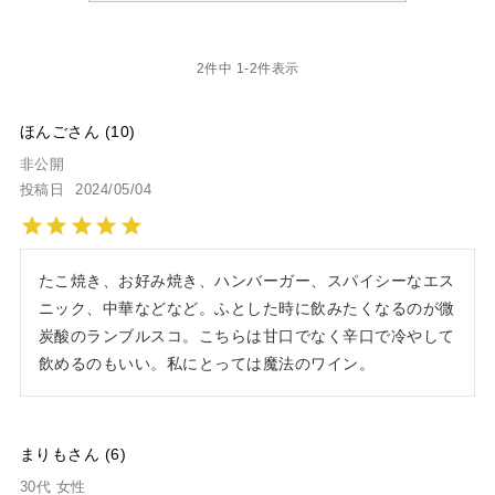
2
件中
1
-
2
件表示
ほんご
10
非公開
投稿日
2024/05/04
たこ焼き、お好み焼き、ハンバーガー、スパイシーなエス
ニック、中華などなど。ふとした時に飲みたくなるのが微
炭酸のランブルスコ。こちらは甘口でなく辛口で冷やして
飲めるのもいい。私にとっては魔法のワイン。
まりも
6
30代
女性