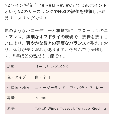
NZワイン評論「The Real Review」では98ポイント
という
NZのリースリングでNo1の評価を獲得
した絶
品リースリングです！
蝋のようなハニーデューと柑橘類に、フローラルのニ
ュアンス。
繊細なオフドライの表現
で、残糖を残すこ
とにより、
爽やかな酸との完璧なバランス
が取れてお
り、余韻が長く深みがあります。今飲んでも美味し
く、5年ほどの熟成も可能です。
品種
リースリング100％
色・タイプ
白・辛口
生産国・地方
ニュージーランド、ワイパラ・ヴァレー
容量
750ml
原語
TakaK Wines Tussock Terrace Riesling