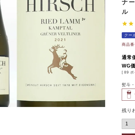
ナ
ル 
クー
商品番
通常
WG
[
89
ポ
熨斗
残り