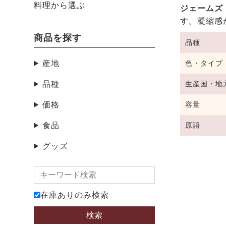
料理から選ぶ
ジェームズ
す。凝縮感
商品を探す
品種
産地
色・タイプ
品種
生産国・地
価格
容量
食品
原語
グッズ
在庫ありのみ検索
検索