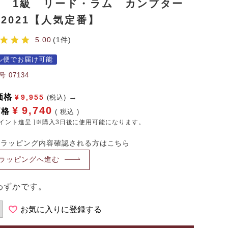
ー 1級 リード・ラム カンプター
2021【人気定番】
5.00
1
ル便でお届け可能
号
07134
価格
¥
9,955
(税込)
¥
9,740
価格
税込
イント進呈 ]※購入3日後に使用可能になります。
・ラッピング内容確認される方はこちら
ラッピングへ進む
わずかです。
お気に入りに登録する