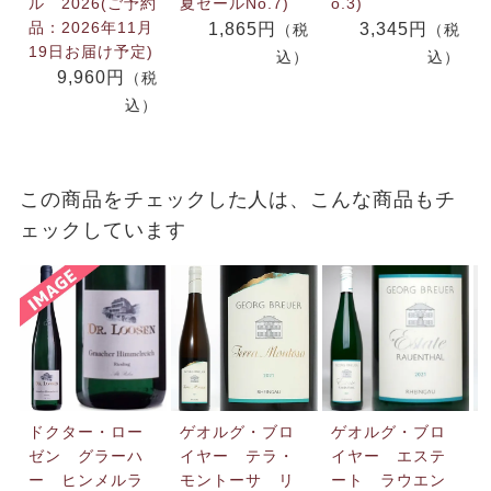
ル 2026(ご予約
夏セールNo.7)
o.3)
品：2026年11月
1,865円
3,345円
（税
（税
19日お届け予定)
込）
込）
9,960円
（税
込）
この商品をチェックした人は、こんな商品もチ
ェックしています
ドクター・ロー
ゲオルグ・ブロ
ゲオルグ・ブロ
ゼン グラーハ
イヤー テラ・
イヤー エステ
ー ヒンメルラ
モントーサ リ
ート ラウエン