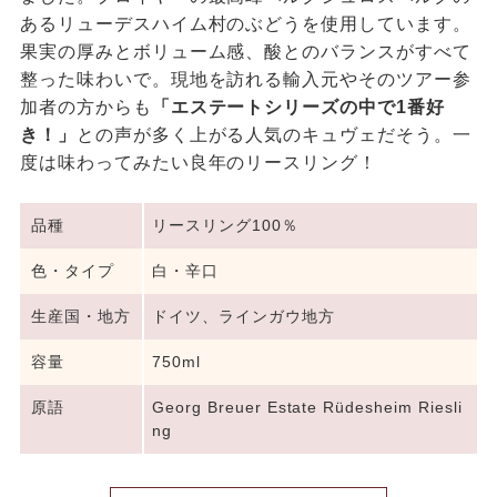
あるリューデスハイム村のぶどうを使用しています。
果実の厚みとボリューム感、酸とのバランスがすべて
整った味わいで。現地を訪れる輸入元やそのツアー参
加者の方からも
「エステートシリーズの中で1番好
き！」
との声が多く上がる人気のキュヴェだそう。一
度は味わってみたい良年のリースリング！
品種
リースリング100％
色・タイプ
白・辛口
生産国・地方
ドイツ、ラインガウ地方
容量
750ml
原語
Georg Breuer Estate Rüdesheim Riesli
ng