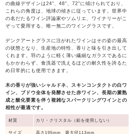
の曲線デザインは24°、48°、72°に傾けられており、
これらの角度は、地球の傾きに従っています。世界中
の名だたるワイン評論家やソムリエ、ワイナリーがこ
ぞって愛用する、唯一無二のワイングラスです。
デンクアートグラスに注がれたワインはその姿の最高
の状態となり、生産地の特性、香りと味を引き出して
くれます。羽のように軽く薄い繊細なガラスであるに
もかかわらず、食洗器で洗えるほどの耐久性を誇るた
め日常的にも使用できます。
木の香りが強いシャルドネ、スキンコンタクトの白ワ
イン、ブドウ全体を発酵させた赤ワイン、長期の澱熟
成と酸化要素を伴う複雑なスパークリングワインとの
相性が最適です。
材質
カリ・クリスタル（鉛を使用しない）
サイズ
高さ195mm 最大径113mm