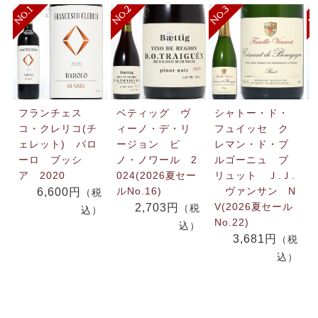
フランチェス
ベティッグ ヴ
シャトー・ド・
コ・クレリコ(チ
ィーノ・デ・リ
フュイッセ ク
ェレット) バロ
ージョン ピ
レマン・ド・ブ
ーロ ブッシ
ノ・ノワール 2
ルゴーニュ ブ
ア 2020
024(2026夏セー
リュット Ｊ.Ｊ.
ルNo.16)
ヴァンサン N
6,600円
（税
V(2026夏セール
2,703円
（税
込）
No.22)
込）
3,681円
（税
込）