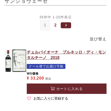
サンジョヴェーゼ
35
件中
1
-
20
件表示
1
2
並び替え
チェルバイオーナ ブルネッロ・ディ・モン
タルチーノ 2018
クール便でお届け可能
WG価格
¥
33,200
税込
カートに入れる
お気に入りに登録する