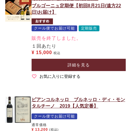
ブルゴーニュ定期便【初回8月21日(遠方22
日)お届け】
クール便でお届け可能
定期販売
販売を終了しました。
１回あたり
¥
15,000
税込
詳細を見る
お気に入りに登録する
ピアンコルネッロ ブルネッロ・ディ・モン
タルチーノ 2019【人気定番】
クール便でお届け可能
通常価格
¥
13,200
(税込)