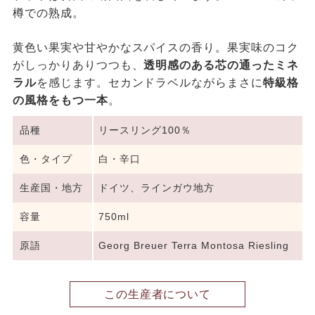
樽での熟成。
黄色い果実や甘やかなスパイスの香り。果実味のコク
がしっかりありつつも、
透明感のある芯の通ったミネ
ラル
を感じます。セカンドラベルながらまさに
特級格
の風格をもつ一本
。
品種
リースリング100％
色・タイプ
白・辛口
生産国・地方
ドイツ、ラインガウ地方
容量
750ml
原語
Georg Breuer Terra Montosa Riesling
この生産者について