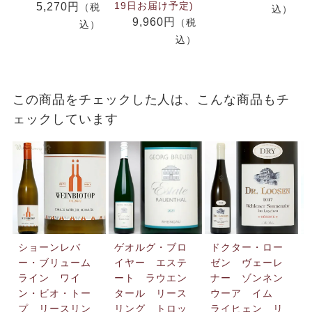
19日お届け予定)
5,270円
（税
込）
9,960円
（税
込）
込）
この商品をチェックした人は、こんな商品もチ
ェックしています
ショーンレバ
ゲオルグ・ブロ
ドクター・ロー
ー・ブリューム
イヤー エステ
ゼン ヴェーレ
ライン ワイ
ート ラウエン
ナー ゾンネン
ン・ビオ・トー
タール リース
ウーア イム
プ リースリン
リング トロッ
ライヒェン リ