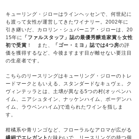
キューリング・ジローはラインヘッセンで、何世紀に
も渡って女性が運営してきたワイナリー。2002年に
引き継いだ、カロリン・シュパーニア・ジローは、20
15年に
「ファルスタッフ」誌の最優秀醸造家賞
を
女性
初で受賞
！ また、
「ゴー・ミヨ」誌では4つ房
の評
価を獲得するなど、今後ますます目が離せない要注目
の生産者です。
こちらのリースリングはキューリング・ジローのトレ
ードマークともいえる、スタンダードなキュヴェ。ク
ヴィンテッラとは、土壌が異なる5つの村(オッペンハ
イム、ニアシュタイン、ナッケンハイム、ボーデンハ
イム、ラウベンハイム)で造られたワインを指しま
す。
柑橘系や青リンゴなど、フローラルなアロマが広がる
繊細でエレガント
な味わいで、リースリングの持つ個