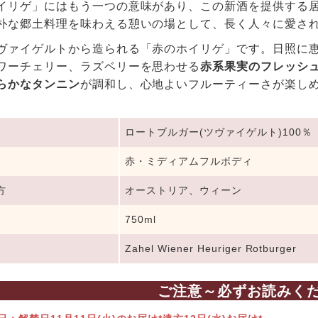
イリゲ」にはもう一つの意味があり、この新酒を提供する
朴な郷土料理を味わえる憩いの場として、長く人々に愛さ
ヴァイゲルトから造られる「赤のホイリゲ」です。日照に恵
ワーチェリー、ラズベリーを思わせる
赤系果実のフレッシ
らかなタンニン
が調和し、心地よいフルーティーさが楽し
ロートブルガー(ツヴァイゲルト)100％
赤・ミディアムフルボディ
方
オーストリア、ウィーン
750ml
Zahel Wiener Heuriger Rotburger
ご注意～必ずお読みく