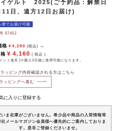
イゲルト 2025(ご予約品：解禁日
月11日、遠方12日お届け)
ル便でお届け可能
号
07452
価格
¥
4,290
(税込)
¥
4,160
価格
税込
イント進呈 ]※購入3日後に使用可能になります。
・ラッピング内容確認される方はこちら
ラッピングへ進む
気に入りに登録する
だいま在庫がございません。希少品や商品の入荷情報等
弊社メールマガジン会員様へ優先的にご案内しておりま
す。是非ご登録くださいませ。