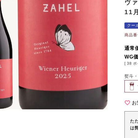
ヴァ
11
クー
商品番
通常
WG
[
38
ポ
熨斗
お
た
は