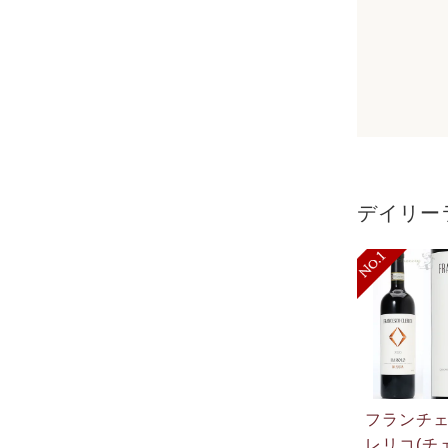
デイリー
フランチ
レリコ(チ