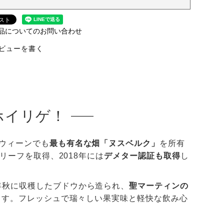
品についてのお問い合わせ
ビューを書く
ホイリゲ！
ウィーンでも
最も有名な畑「ヌスベルク」
を所有
リーフを取得、2018年には
デメター認証も取得
し
年秋に収穫したブドウから造られ、
聖マーティンの
ます。フレッシュで瑞々しい果実味と軽快な飲み心