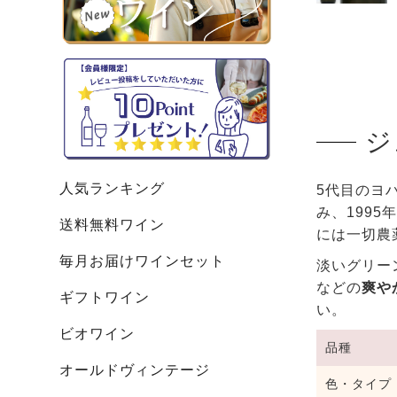
ジ
人気ランキング
5代目のヨ
み、199
送料無料ワイン
には一切農
毎月お届けワインセット
淡いグリー
などの
爽や
ギフトワイン
い。
ビオワイン
品種
オールドヴィンテージ
色・タイプ