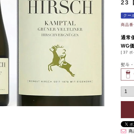
23
クー
商品番
通常
WG
[
37
ポ
熨斗
商