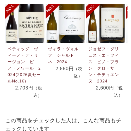
ベティッグ ヴ
ヴィラ・ヴォル
ジョゼフ・グリ
ィーノ・デ・リ
フ シャルド
ュス・エ・フィ
ージョン ピ
ネ 2024
ス ピノ・ブラ
ノ・ノワール 2
ン クロ・サ
2,880円
（税
024(2026夏セー
ン・テティエン
込）
ルNo.16)
ヌ 2024
2,703円
2,600円
（税
（税
込）
込）
この商品をチェックした人は、こんな商品もチ
ェックしています