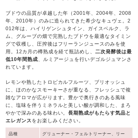
ブドウの品質が卓越した年（2001年、2004年、2008
年、2010年）のみに造られてきた希少なキュヴェ。2
012年は、ハイリゲンシュタイン、ガイスベルク、ラ
ム、グルーブの畑で完熟したブドウを最適なタイミン
グで収穫し、圧搾後はフリーランジュースのみを使
用。12カ月の樽熟成を経て瓶詰めし、
二次発酵後は最
低10年間熟成
、ルミアージュを行いデゴルジュマンさ
れています。
レモンや熟したトロピカルフルーツ、ブリオッシュ
に、ほのかなスモーキーさが重なる、フレッシュで複
雑なアロマが広がります。豊かで奥行きのある風味
に、塩味を伴うミネラルと美しい酸が調和した、まろ
やかで深みのある味わい。
長期熟成がもたらす気品と
エレガンス
をお楽しみください。
品種
グリューナー・フェルトリーナー、リー