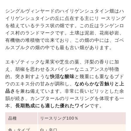
シングルヴィンヤードのハイリゲンシュタイン畑はハ
イリゲンシュタインの丘に点在する主にリ ースリング
を植えているテラス状の畑です。この丘はランゲンロ
イス村のランドマークです。土壌は泥岩、花崗砂岩、
有機物の堆積物で出来ており、この畑の中には、ゴベ
ルスブルクの畑の中でも最も古い畑があります。
エキゾティックな果実や芝生の葉、洋梨の香りに加
え、胡椒を思わせるスパイシーなニュアンスが特徴
的。突き刺すような
快活な酸味
と幾重にも重なるブド
ウのエキス分の甘みが調和し、
なめらかな舌触りと上
品さ
を兼ね備えています。非常に長いピリッとした余
韻が続き、カンプタールのリースリングを体現する一
本。
長期熟成にも適した優れたワイン
です。
品種
リースリング100％
色・タイプ
白・辛口