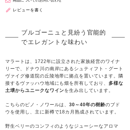
商品についてのお問い合わせ
レビューを書く
ブルゴーニュと見紛う官能的
でエレガントな味わい
マラートは、1722年に設立された家族経営のワイナ
リーで、ドナウ川の南岸にあるシュティフト・グート
ヴァイグ修道院の丘陵地帯に拠点を置いています。隣
接するヴァッハウ地域にも畑を所有しており、
多様な
土壌からユニークなワイン
を生み出しています。
こちらのピノ・ノワールは、
30～40年の樹齢
のブド
ウを使用し、主に新樽で18カ月熟成されています。
野生ベリーのコンフィのようなジューシーなアロマ