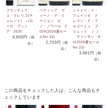
フランチェス
ベティッグ ヴ
シャトー・ド・
コ・クレリコ(チ
ィーノ・デ・リ
フュイッセ ク
ェレット) バロ
ージョン ピ
レマン・ド・ブ
ーロ ブッシ
ノ・ノワール 2
ルゴーニュ ブ
ア 2020
024(2026夏セー
リュット Ｊ.Ｊ.
ルNo.16)
ヴァンサン N
6,600円
（税
V(2026夏セール
2,703円
（税
込）
No.22)
込）
3,681円
（税
込）
この商品をチェックした人は、こんな商品もチ
ェックしています