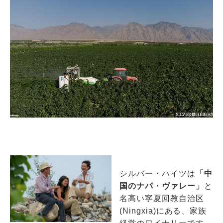
シルバー・ハイツは
「中
国のナパ・ヴァレー」
と
名高い寧夏回教自治区
(Ningxia)にある、家族