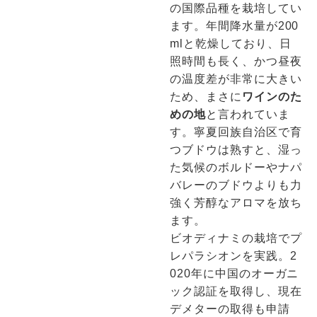
の国際品種を栽培してい
ます。年間降水量が200
mlと乾燥しており、日
照時間も長く、かつ昼夜
の温度差が非常に大きい
ため、まさに
ワインのた
めの地
と言われていま
す。寧夏回族自治区で育
つブドウは熟すと、湿っ
た気候のボルドーやナパ
バレーのブドウよりも力
強く芳醇なアロマを放ち
ます。
ビオディナミの栽培でプ
レパラシオンを実践。2
020年に中国のオーガニ
ック認証を取得し、現在
デメターの取得も申請