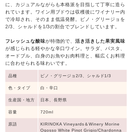
に、カジュアルながらも本格派を目指して丁寧に造ら
れています。ワイン用ブドウは収穫後にワイナリー内
で冷却され、そのまま低温発酵。ピノ・グリージョを
2/3、シャルドを1/3の割合でブレンドしています。
フレッシュな酸味
が特徴的で、
活き活きした果実風味
が感じられる軽やかな辛口ワイン。サラダ、パスタ、
オードブル、白身のお魚やお肉料理と、幅広くお料理
に合わせられる味わいです。
品種
ピノ・グリージョ2/3、シャルド1/3
色・タイプ
白・辛口
生産国・地方
日本、長野県
容量
720ml
原語
KIRINOKA Vineyards＆Winery Morine
Ogosso White Pinot Grigio/Chardonna