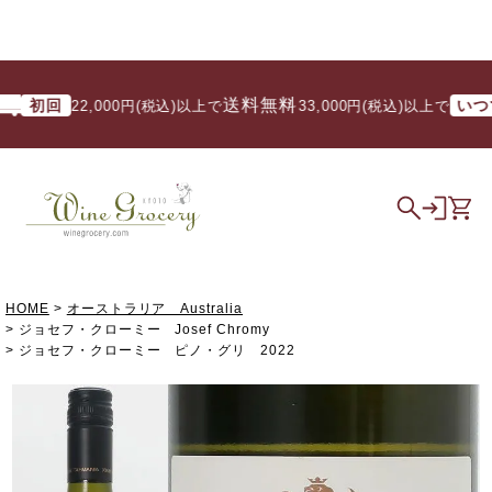
送料無料
初回
いつでも
22,000円(税込)以上で
/ 33,000円(税込)以上で
HOME
オーストラリア Australia
ジョセフ・クローミー Josef Chromy
ジョセフ・クローミー ピノ・グリ 2022