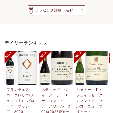
ラッピング詳細へ進む
デイリーランキング
フランチェス
ベティッグ ヴ
シャトー・ド・
コ・クレリコ(チ
ィーノ・デ・リ
フュイッセ ク
ェレット) バロ
ージョン ピ
レマン・ド・ブ
ーロ ブッシ
ノ・ノワール 2
ルゴーニュ ブ
ア 2020
024(2026夏セー
リュット Ｊ.Ｊ.