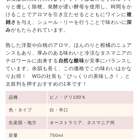
りと優しく除梗。発酵が遅い酵母を使用し、時間をか
けることでアロマを引き立たせるとともにワインに
複
雑さ
を与え、シュール・リーを行うことで味わいに
深
み
がもたらされています。
熟した洋梨や白桃のアロマ。ほんのりと柑橘のニュア
ンスもあり、厚みのある味わいと冷涼なタスマニアの
テロワールに由来する
自然な酸味
が見事にバランスし
ています。余韻も長く、この価格でこの味わいはかな
りお得！ WGの社長も「びっくりの美味しさ！」と
太鼓判を押すおすすめの1本です！
品種
ピノ・グリ100％
色・タイプ
白・辛口
生産国・地方
オーストラリア、タスマニア州
容量
750ml