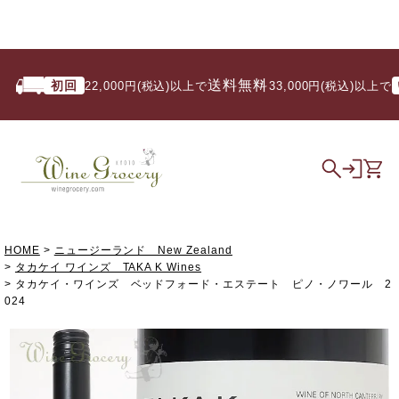
送料無料
初回
いつ
22,000円(税込)以上で
/ 33,000円(税込)以上で
HOME
ニュージーランド New Zealand
タカケイ ワインズ TAKA K Wines
タカケイ・ワインズ ベッドフォード・エステート ピノ・ノワール 2
024