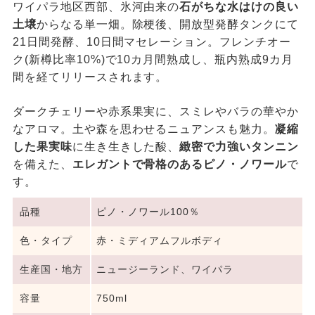
ワイパラ地区西部、氷河由来の
石がちな水はけの良い
土壌
からなる単一畑。除梗後、開放型発酵タンクにて
21日間発酵、10日間マセレーション。フレンチオー
ク(新樽比率10%)で10カ月間熟成し、瓶内熟成9カ月
間を経てリリースされます。
ダークチェリーや赤系果実に、スミレやバラの華やか
なアロマ。土や森を思わせるニュアンスも魅力。
凝縮
した果実味
に生き生きした酸、
緻密で力強いタンニン
を備えた、
エレガントで骨格のあるピノ・ノワール
で
す。
品種
ピノ・ノワール100％
色・タイプ
赤・ミディアムフルボディ
生産国・地方
ニュージーランド、ワイパラ
容量
750ml