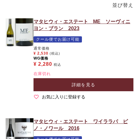
並び替え
マタヒウィ・エステート ME ソーヴィニ
ヨン・ブラン 2023
クール便でお届け可能
通常価格
¥
2,530
(税込)
WG価格
¥
2,280
税込
在庫切れ
詳細を見る
お気に入りに登録する
マタヒウィ・エステート ワイララパ ピ
ノ・ノワール 2016