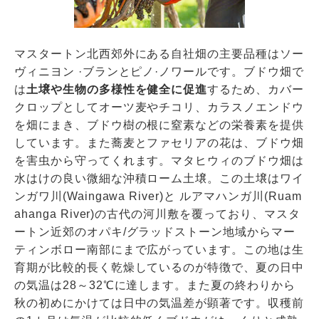
マスタートン北⻄郊外にある自社畑の主要品種はソー
ヴィニヨン ·ブランとピノ·ノワールです。ブドウ畑で
は
土壌や生物の多様性を健全に促進
するため、カバー
クロップとしてオーツ⻨やチコリ、カラスノエンドウ
を畑にまき、ブドウ樹の根に窒素などの栄養素を提供
しています。また蕎⻨とファセリアの花は、ブドウ畑
を害虫から守ってくれます。マタヒウィのブドウ畑は
⽔はけの良い微細な沖積ローム土壌。この土壌はワイ
ンガワ川(Waingawa River)と ルアマハンガ川(Ruam
ahanga River)の古代の河川敷を覆っており、マスタ
ートン近郊のオパキ/グラッドストーン地域からマー
ティンボロー南部にまで広がっています。この地は生
育期が⽐較的⻑く乾燥しているのが特徴で、夏の日中
の気温は28～32℃に達します。また夏の終わりから
秋の初めにかけては日中の気温差が顕著です。収穫前