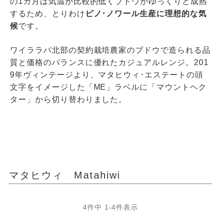
の1カ月は気温が⽐較的低くブドウがゆっくりと成熟
するため、とりわけ
ピノ･ノワール生産に理想的な気
候
です。
ワイララパ北部の契約栽培農家のブドウで造られる品
質と価格のバランスに優れたカジュアルレンジ。201
9年ヴィンテージより、マタヒウィ･エステートの頭
文字をイメージした「ME」ラベルに「マウントヘク
ター」から切り替わりました。
マタヒウィ Matahiwi
4
件中
1
-
4
件表示