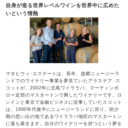
自身が造る世界レベルワインを世界中に広めた
いという情熱
マタヒウィ･エステートは、⻑年、故郷ニュージーラ
ンドでのワイナリー事業を夢⾒ていたアラステア ·ス
コットが、2002年に北島ワイララパ、マーティンボ
ロー近郊のマスタートンで興したワイナリーです。ロ
ンドンと東京で⾦融ビジネスに従事していたスコット
は、1990年代後半にニュージーランドに戻り、幼少
期の思い出の地であるワイララパ地区のマスタートン
に落ち着きます。自分のワイナリーを持つという夢を