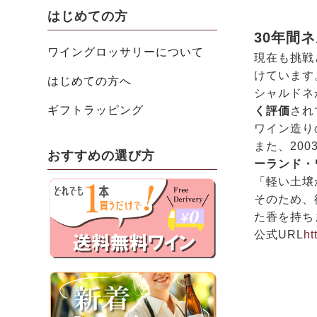
はじめての方
30年間
ワイングロッサリーについて
現在も挑戦
けています
はじめての方へ
シャルドネ
ギフトラッピング
く評価
され
ワイン造り
また、20
おすすめの選び方
ーランド・
「軽い土壌
そのため、
た香を持ち
公式URL
ht