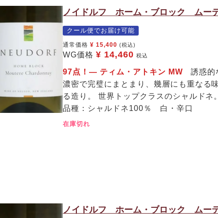
ノイドルフ ホーム・ブロック ムーテ
クール便でお届け可能
通常価格
¥
15,400
(税込)
¥
14,460
WG価格
税込
97点！— ティム・アトキン MW
誘惑的
濃密で完璧にまとまり、幾層にも重なる味
る造り。 世界トップクラスのシャルドネ
品種：シャルドネ100％ 白・辛口
在庫切れ
ノイドルフ ホーム・ブロック ムーテ