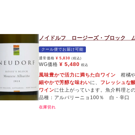
ノイドルフ ロージーズ・ブロック ム
クール便でお届け可能
通常価格
¥
5,830
(税込)
¥
5,480
WG価格
税込
風味豊かで活力に満ちた白ワイン
柑橘や
細やかで芳醇な味わい
に、
フレッシュな
ワイン
に仕上がっています。魚介料理と
品種：アルバリーニョ100％ 白・辛口
在庫切れ