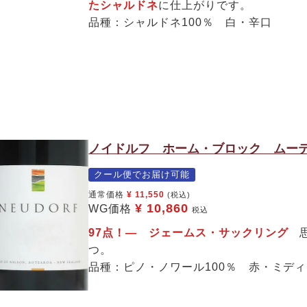
たシャルドネ
に仕上がりです。
品種：シャルドネ100％ 白・辛口
ノイドルフ ホーム・ブロック ムーテ
クール便でお届け可能
通常価格
¥
11,550
(税込)
¥
10,860
WG価格
税込
97点！— ジェームス・サックリング
思
つ。
品種：ピノ・ノワール100％ 赤・ミデ