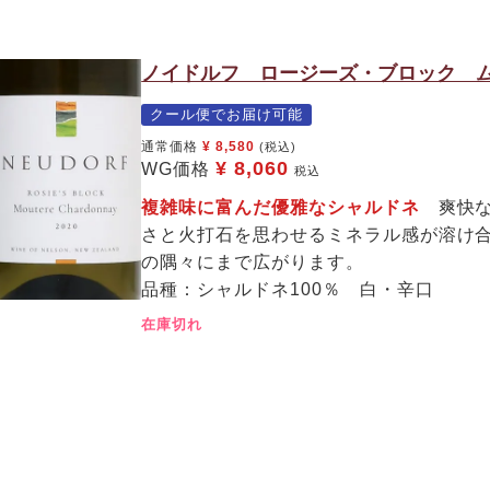
ノイドルフ ロージーズ・ブロック ム
クール便でお届け可能
通常価格
¥
8,580
(税込)
¥
8,060
WG価格
税込
複雑味に富んだ優雅なシャルドネ
爽快な
さと火打石を思わせるミネラル感が溶け
の隅々にまで広がります。
品種：シャルドネ100％ 白・辛口
在庫切れ