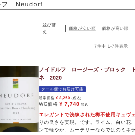
 Neudorf
並び替
価格が安い順
価格が高い順
え
7
件中
1
-
7
件表示
ノイドルフ ロージーズ・ブロック 
ネ 2020
クール便でお届け可能
通常価格
¥
8,250
(税込)
¥
7,740
WG価格
税込
エレガントで洗練された樽不使用キュヴ
りの良さを実現。です。ライム、白い花
ンで軽やか。ムーテリーならではのミネ