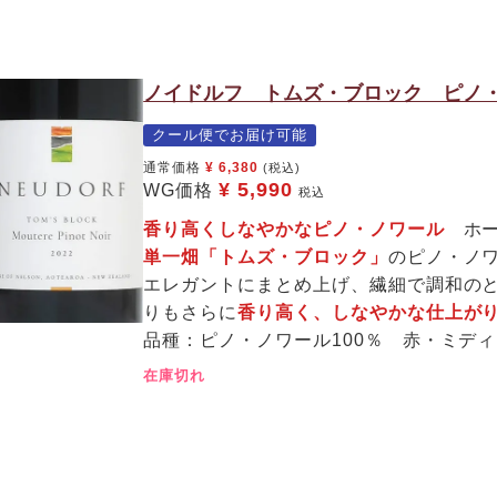
ノイドルフ トムズ・ブロック ピノ・
クール便でお届け可能
通常価格
¥
6,380
(税込)
¥
5,990
WG価格
税込
香り高くしなやかなピノ・ノワール
ホー
単一畑「トムズ・ブロック」
のピノ・ノ
エレガントにまとめ上げ、繊細で調和の
りもさらに
香り高く、しなやかな仕上が
品種：ピノ・ノワール100％ 赤・ミデ
在庫切れ