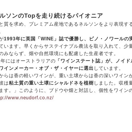
ネルソンのTopを走り続けるパイオニア
と質を求め、プレミアム産地であるネルソンをより表現す
。
が
1993年に英国「WINE」誌で優勝し、ピノ・ノワール
ています。早くからサステイナブル農法を取り入れて、少
のみならず、畑や自然環境にも配慮した生産者です。
03年にはオーストラリアの
「ワインステート誌」が、ノイド
ワインメーカー・オブ・ザ・イヤーに選出
しています。
からは香の軽いワインが、重い土壌からは香の深いワイン
彼は
粘土質の重い土壌にシャルドネを植樹
しました。収穫
ます。」このように、ブドウや畑と対話し、個性をワイン
tp://www.neudorf.co.nz/