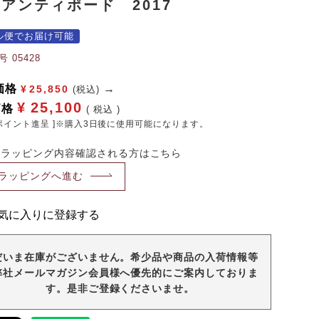
アンティポード 2017
ル便でお届け可能
号
05428
価格
¥
25,850
(税込)
¥
25,100
価格
税込
ポイント進呈 ]※購入3日後に使用可能になります。
・ラッピング内容確認される方はこちら
ラッピングへ進む
気に入りに登録する
だいま在庫がございません。希少品や商品の入荷情報等
弊社メールマガジン会員様へ優先的にご案内しておりま
す。是非ご登録くださいませ。