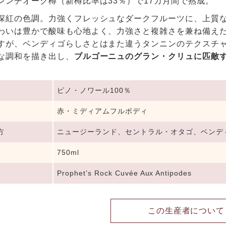
レンチオーク樽（新樽比率は33％）で17カ月間で熟成。
深紅の色調。力強くフレッシュなダークフルーツに、上質
わいは豊かで酸味も心地よく、力強さと複雑さを兼ね備え
すが、ベンディゴらしさとはまた違うタンニンのテクスチ
な調和を描き出し、
ブルゴーニュのグラン・クリュに匹敵
ピノ・ノワール100％
赤・ミディアムフルボディ
方
ニュージーランド、セントラル・オタゴ、ベンデ
750ml
Prophet’s Rock Cuvée Aux Antipodes
この生産者について