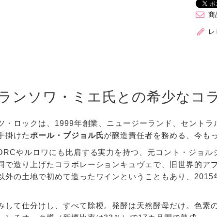
商
レ
ランソワ・ミエ氏との希少なコ
ツ・ロックは、1999年創業、ニュージーランド、セント
手掛けた
ポール・プジョル氏
が醸造責任者を務める、今も
DRCやルロワにも比肩する実力を持つ、元コント・ジョル
同で造り上げたコラボレーションキュヴェで、旧世界的ア
以外の土地で初めて造ったワインということもあり、201
みして仕分けし、すべて除梗。発酵は天然酵母だけ。色素