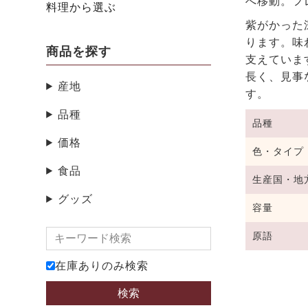
へ移動。フ
料理から選ぶ
紫がかった
ります。味
商品を探す
支えていま
長く、見事
産地
す。
品種
品種
価格
色・タイプ
食品
生産国・地
グッズ
容量
原語
在庫ありのみ検索
検索