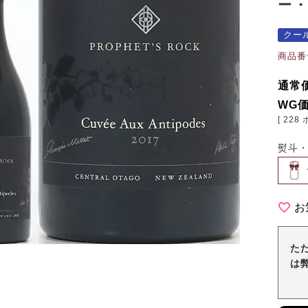
ー・
クー
商品番
通常
WG
[
228
熨斗
お
た
は