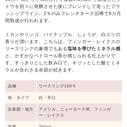
ドウを別々に発酵させた後にブレンドして造ったフラ
ッシップワイン。2％のみフレンチオーク旧樽で6カ月
間熟成が行われます。
ミカンやリンゴ、パイナップル、しょうが、白ユリの
香りが漂います。こちらは、フィンガー・レイクスの
リースリングの象徴でもある
塩味を帯びたミネラル感
と、かすかなペトロール香が感じられる仕上がりで
す。すっきりとした飲み口で、キリッとした酸とミネ
ラルが合わさる余韻が続きます。
品種
リースリング100％
色・タイプ
白・辛口
生産国・地方
アメリカ、ニューヨーク州、フィンガ
ー・レイクス
容量
750ml