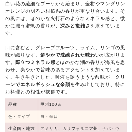
白い花の繊細なブーケから始まり、金柑やマンダリン
オレンジの明るい柑橘系の香りが重なり合います。そ
の奥には、ほのかな火打石のようなミネラル感と、微
かに漂う蜜蝋の香りが、
深みと複雑さ
を添えていま
す。
口に含むと、グレープフルーツ、ライム、リンゴの風
味が織りなす、
鮮やかで洗練された味わい
が広がりま
す。
際立つミネラル感
とほのかな潮の香りが海風を思
わせ、爽やかで旨味のあるアクセントを加えていま
す。生き生きとした、唾液を誘うような酸味が、
クリ
ーンでエネルギッシュな余韻
を生み出しており、特に
お料理との相性が抜群です。
品種
甲州100％
色・タイプ
白・辛口
生産国・地方
アメリカ、カリフォルニア州、ナパ・ヴ