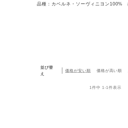
品種：カベルネ・ソーヴィニヨン100%
並び替
価格が安い順
価格が高い順
え
1
件中
1
-
1
件表示