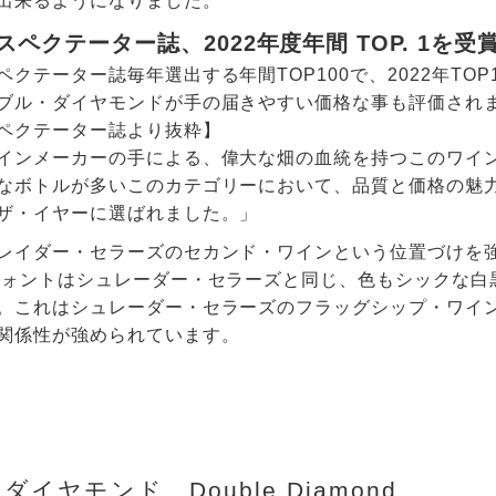
出来るようになりました。
ペクテーター誌、2022年度年間 TOP. 1を受
ペクテーター誌毎年選出する年間TOP100で、2022年T
ブル・ダイヤモンドが手の届きやすい価格な事も評価され
ペクテーター誌より抜粋】
インメーカーの手による、偉大な畑の血統を持つこのワイ
なボトルが多いこのカテゴリーにおいて、品質と価格の魅力
ザ・イヤーに選ばれました。」
レイダー・セラーズのセカンド・ワインという位置づけを
フォントはシュレーダー・セラーズと同じ、色もシックな白
。これはシュレーダー・セラーズのフラッグシップ・ワイ
関係性が強められています。
イヤモンド Double Diamond