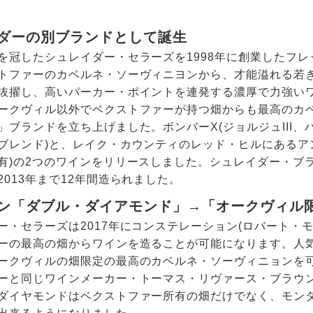
ダーの別ブランドとして誕生
を冠したシュレイダー・セラーズを1998年に創業したフ
トファーのカベルネ・ソーヴィニヨンから、才能溢れる若
抜擢し、高いパーカー・ポイントを連発する濃厚で力強いワ
ークヴィル以外でベクストファーが持つ畑からも最高のカ
」ブランドを立ち上げました。ボンバーX(ジョルジュIII
ブレンド)と、レイク・カウンティのレッド・ヒルにあるア
有)の2つのワインをリリースしました。シュレイダー・ブ
2013年まで12年間造られました。
ン「ダブル・ダイアモンド」→「オークヴィル
ー・セラーズは2017年にコンステレーション(ロバート・
ーの最高の畑からワインを造ることが可能になります。人
ークヴィルの畑限定の最高のカベルネ・ソーヴィニョンを
ーと同じワインメーカー・トーマス・リヴァース・ブラウ
ダイヤモンドはベクストファー所有の畑だけでなく、モンダ