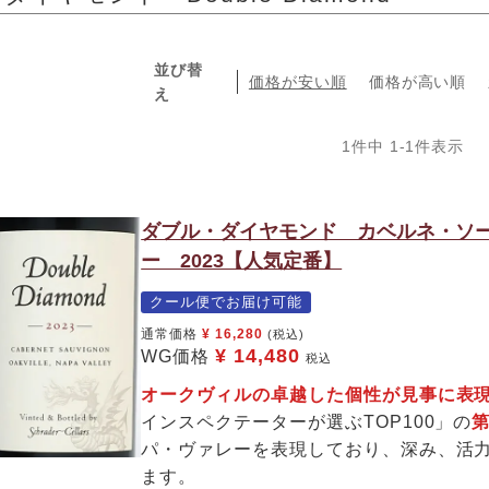
並び替
価格が安い順
価格が高い順
え
1
件中
1
-
1
件表示
ダブル・ダイヤモンド カベルネ・ソ
ー 2023【人気定番】
クール便でお届け可能
通常価格
¥
16,280
(税込)
¥
14,480
WG価格
税込
オークヴィルの卓越した個性が見事に表
インスペクテーターが選ぶTOP100」の
パ・ヴァレーを表現しており、深み、活
ます。