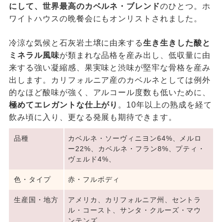
にして、世界最高のカベルネ・ブレンド
のひとつ。ホ
ワイトハウスの晩餐会にもオンリストされました。
冷涼な気候と石灰岩土壌に由来する
生き生きした酸と
ミネラル風味
が類まれな品格を産み出し、低収量に由
来する強い凝縮感、果実味と渋味が堅牢な骨格を産み
出します。カリフォルニア産のカベルネとしては例外
的なほど酸味が強く、アルコール度数も低いために、
極めてエレガントな仕上がり
。10年以上の熟成を経て
飲み頃に入り、更なる発展も期待できます。
品種
カベルネ・ソーヴィニヨン64%、メルロ
ー22%、カベルネ・フラン8%、プティ・
ヴェルド4%、
色・タイプ
赤・フルボディ
生産国・地方
アメリカ、カリフォルニア州、セントラ
ル・コースト、サンタ・クルーズ・マウ
ンテンズ