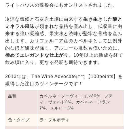
ワイトハウスの晩餐会にもオンリストされました。
冷涼な気候と石灰岩土壌に由来する
生き生きした酸と
ミネラル風味
が類まれな品格を産み出し、低収量に由
来する強い凝縮感、果実味と渋味が堅牢な骨格を産み
出します。カリフォルニア産のカベルネとしては例外
的なほど酸味が強く、アルコール度数も低いために、
極めてエレガントな仕上がり
。10年以上の熟成を経て
飲み頃に入り、更なる発展も期待できます。
2013年は、The Wine Advocateにて【100points】を
獲得した注目のヴィンテージです！
品種
カベルネ・ソーヴィニヨン80%、プテ
ィ・ヴェルド8%、カベルネ・フラン
7%、メルロー5%
色・タイプ
赤・フルボディ