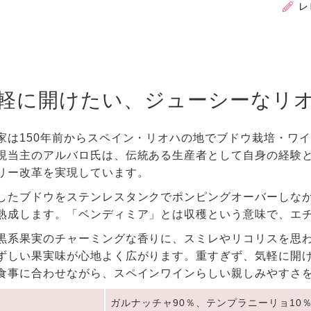
レ
軽に開けたい、ジューシーなリ
家は150年前からスペイン・リオハの地でブドウ栽培・ワイ
現当主のアルバロ氏は、伝統ある生産者として自身の経験
リー改革を実現しています。
したブドウをステンレスタンクでポンピングオーバーしなが
熟成します。「ベンディミア」とは収穫という意味で、エ
黒系果実のチャーミングな香りに、スミレやリコリスを思
ずしい果実味が心地よく広がります。重すぎず、気軽に開
食事に合わせながら、スペインワインらしい親しみやすさを
ガルナッチャ90％、テンプラニーリョ10