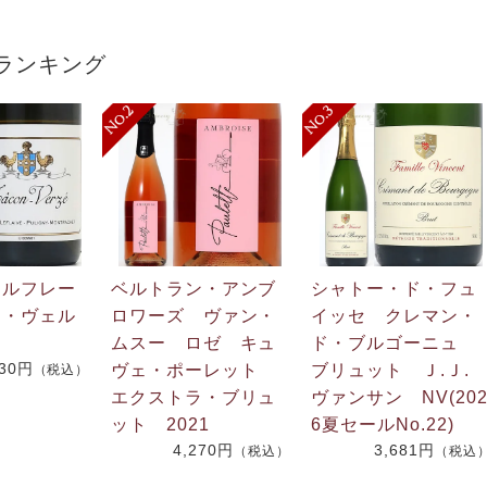
ランキング
・ルフレー
ベルトラン・アンブ
シャトー・ド・フュ
ン・ヴェル
ロワーズ ヴァン・
イッセ クレマン・
ムスー ロゼ キュ
ド・ブルゴーニュ
730円
ヴェ・ポーレット
ブリュット Ｊ.Ｊ
（税込）
エクストラ・ブリュ
ヴァンサン NV(20
ット 2021
6夏セールNo.22)
4,270円
3,681円
（税込）
（税込