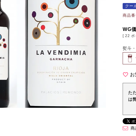
クー
商品番
WG
[
22
ポ
熨斗
お
た
は
商