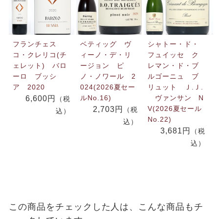
フランチェス
ベティッグ ヴ
シャトー・ド・
コ・クレリコ(チ
ィーノ・デ・リ
フュイッセ ク
ェレット) バロ
ージョン ピ
レマン・ド・ブ
ーロ ブッシ
ノ・ノワール 2
ルゴーニュ ブ
ア 2020
024(2026夏セー
リュット Ｊ.Ｊ.
ルNo.16)
ヴァンサン N
6,600円
（税
V(2026夏セール
2,703円
（税
込）
No.22)
込）
3,681円
（税
込）
この商品をチェックした人は、こんな商品もチ